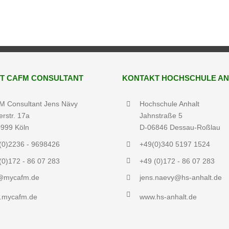
T CAFM CONSULTANT
KONTAKT HOCHSCHULE AN
 Consultant Jens Nävy
Hochschule Anhalt
erstr. 17a
Jahnstraße 5
999 Köln
D-06846 Dessau-Roßlau
(0)2236 - 9698426
+49(0)340 5197 1524
(0)172 - 86 07 283
+49 (0)172 - 86 07 283
o@mycafm.de
jens.naevy@hs-anhalt.de
.mycafm.de
www.hs-anhalt.de