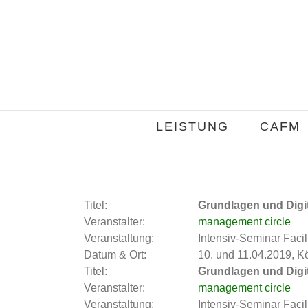
Zum
Inhalt
springen
LEISTUNG
CAFM
Titel:
Grundlagen und Digit
Veranstalter:
management circle
Veranstaltung:
Intensiv-Seminar Faci
Datum & Ort:
10. und 11.04.2019, K
Titel:
Grundlagen und Digit
Veranstalter:
management circle
Veranstaltung:
Intensiv-Seminar Faci