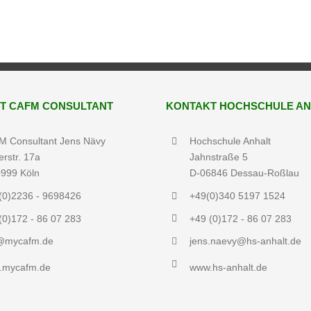
T CAFM CONSULTANT
KONTAKT HOCHSCHULE AN
 Consultant Jens Nävy
Hochschule Anhalt
erstr. 17a
Jahnstraße 5
999 Köln
D-06846 Dessau-Roßlau
(0)2236 - 9698426
+49(0)340 5197 1524
(0)172 - 86 07 283
+49 (0)172 - 86 07 283
o@mycafm.de
jens.naevy@hs-anhalt.de
.mycafm.de
www.hs-anhalt.de